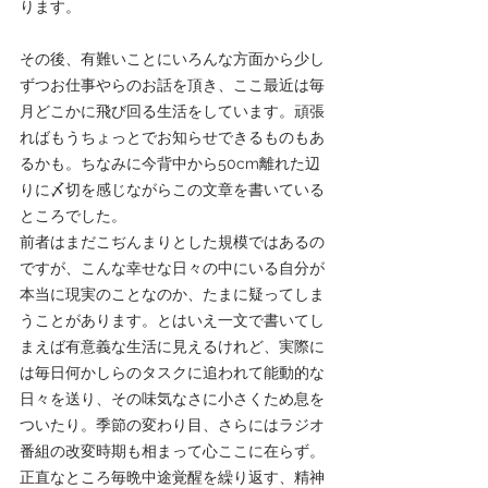
ります。
その後、有難いことにいろんな方面から少し
ずつお仕事やらのお話を頂き、ここ最近は毎
月どこかに飛び回る生活をしています。頑張
ればもうちょっとでお知らせできるものもあ
るかも。ちなみに今背中から50cm離れた辺
りに〆切を感じながらこの文章を書いている
ところでした。
前者はまだこぢんまりとした規模ではあるの
ですが、こんな幸せな日々の中にいる自分が
本当に現実のことなのか、たまに疑ってしま
うことがあります。とはいえ一文で書いてし
まえば有意義な生活に見えるけれど、実際に
は毎日何かしらのタスクに追われて能動的な
日々を送り、その味気なさに小さくため息を
ついたり。季節の変わり目、さらにはラジオ
番組の改変時期も相まって心ここに在らず。
正直なところ毎晩中途覚醒を繰り返す、精神