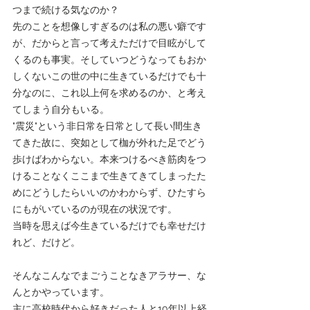
つまで続ける気なのか？
先のことを想像しすぎるのは私の悪い癖です
が、だからと言って考えただけで目眩がして
くるのも事実。そしていつどうなってもおか
しくないこの世の中に生きているだけでも十
分なのに、これ以上何を求めるのか、と考え
てしまう自分もいる。
"震災"という非日常を日常として長い間生き
てきた故に、突如として枷が外れた足でどう
歩けばわからない。本来つけるべき筋肉をつ
けることなくここまで生きてきてしまったた
めにどうしたらいいのかわからず、ひたすら
にもがいているのが現在の状況です。
当時を思えば今生きているだけでも幸せだけ
れど、だけど。
そんなこんなでまごうことなきアラサー、な
んとかやっています。
主に高校時代から好きだった人と10年以上経