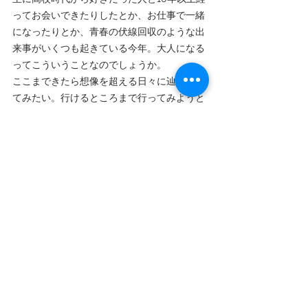
ってお会いできたりしたとか、お仕事で一緒
になったりとか、青春の伏線回収のような出
来事がいくつも起きている今年。大人になる
ってこういうことなのでしょうか。
ここまできたら想像を超える日々に辿り着い
てみたい。行けるところまで行ってみようと
思います。
まずは今年中に何かお知らせできるように頑
張ります。
生存確認がてら、よかったら時々覗きに来て
くださいね。
とりあえず、今日もなんとかやってます。