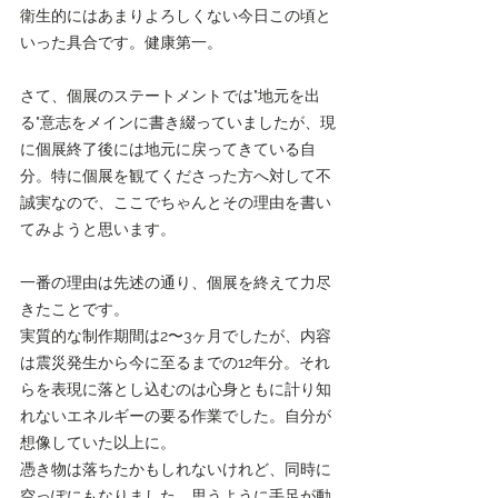
衛生的にはあまりよろしくない今日この頃と
いった具合です。健康第一。
さて、個展のステートメントでは"地元を出
る"意志をメインに書き綴っていましたが、現
に個展終了後には地元に戻ってきている自
分。特に個展を観てくださった方へ対して不
誠実なので、ここでちゃんとその理由を書い
てみようと思います。
一番の理由は先述の通り、個展を終えて力尽
きたことです。
実質的な制作期間は2〜3ヶ月でしたが、内容
は震災発生から今に至るまでの12年分。それ
らを表現に落とし込むのは心身ともに計り知
れないエネルギーの要る作業でした。自分が
想像していた以上に。
憑き物は落ちたかもしれないけれど、同時に
空っぽにもなりました。思うように手足が動