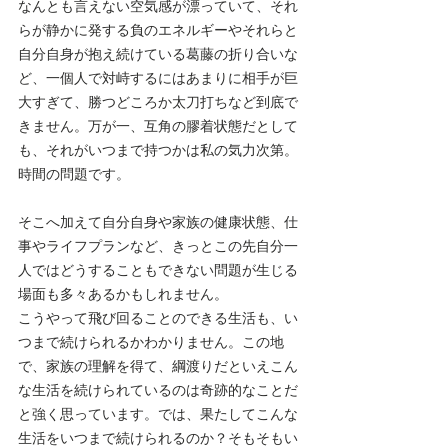
なんとも言えない空気感が漂っていて、それ
らが静かに発する負のエネルギーやそれらと
自分自身が抱え続けている葛藤の折り合いな
ど、一個人で対峙するにはあまりに相手が巨
大すぎて、勝つどころか太刀打ちなど到底で
きません。万が一、互角の膠着状態だとして
も、それがいつまで持つかは私の気力次第。
時間の問題です。
そこへ加えて自分自身や家族の健康状態、仕
事やライフプランなど、きっとこの先自分一
人ではどうすることもできない問題が生じる
場面も多々あるかもしれません。
こうやって飛び回ることのできる生活も、い
つまで続けられるかわかりません。この地
で、家族の理解を得て、綱渡りだといえこん
な生活を続けられているのは奇跡的なことだ
と強く思っています。では、果たしてこんな
生活をいつまで続けられるのか？そもそもい